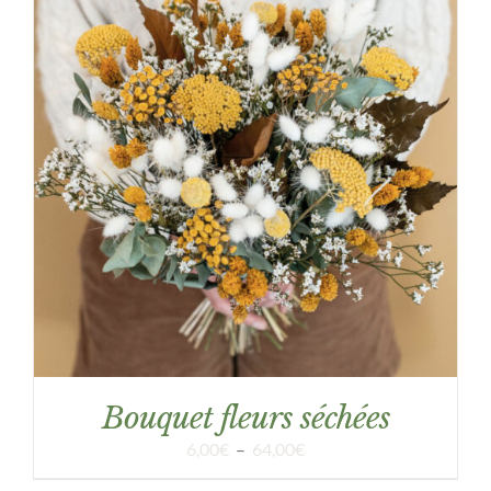
DÉTAILS
Bouquet fleurs séchées
Plage
6,00
€
–
64,00
€
de