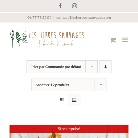
Passer
Facebook
Instagram
au
contenu
06 77 73 22 04
|
contact@lesherbes-sauvages.com
Trier par
Commande par défaut
Montrer
12 produits
Stock épuisé