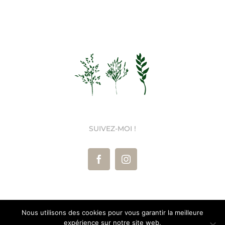
prix :
6,00€
à
64,00€
SUIVEZ-MOI !
Nous utilisons des cookies pour vous garantir la meilleure
Les Herbes Sauvages ©
2026 Tous droits réservés |
Mentions
expérience sur notre site web.