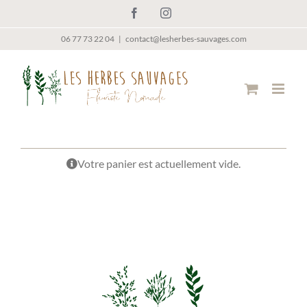
Passer
Facebook
Instagram
au
contenu
06 77 73 22 04
|
contact@lesherbes-sauvages.com
Votre panier est actuellement vide.