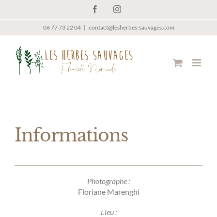
Passer
Facebook
Instagram
au
contenu
06 77 73 22 04
|
contact@lesherbes-sauvages.com
Informations
Photographe :
Floriane Marenghi
Lieu :