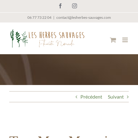
Passer
Facebook
Instagram
au
contenu
06 77 73 22 04
|
contact@lesherbes-sauvages.com
Précédent
Suivant