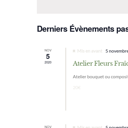
date.
Derniers Évènements pa
NOV
Mis en avant
5 novembre
5
2020
Atelier Fleurs Fraî
Atelier bouquet ou composit
20€
NOV
Mis en avant
5 novembre