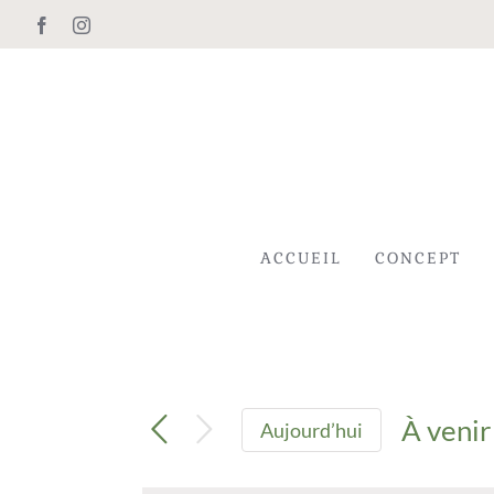
Passer
Facebook
Instagram
au
contenu
ACCUEIL
CONCEPT
À venir
Aujourd’hui
Sélect
une