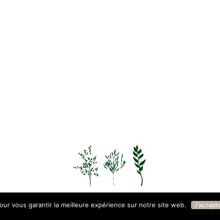
our vous garantir la meilleure expérience sur notre site web.
J'accept
auvages ©
2026 Tous droits réservés |
Mentions Légales
|
Conditions Géné