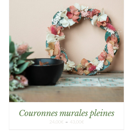
DÉTAILS
Couronnes murales pleines
Plage
24,00
€
–
43,00
€
de