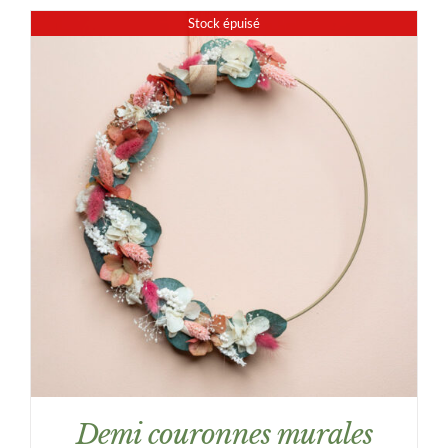
prix :
Stock épuisé
24,00€
à
43,00€
DÉTAILS
Demi couronnes murales