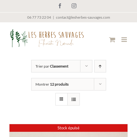
Passer
Facebook
Instagram
au
contenu
06 77 73 22 04
|
contact@lesherbes-sauvages.com
Trier par
Classement
Montrer
12 produits
Stock épuisé