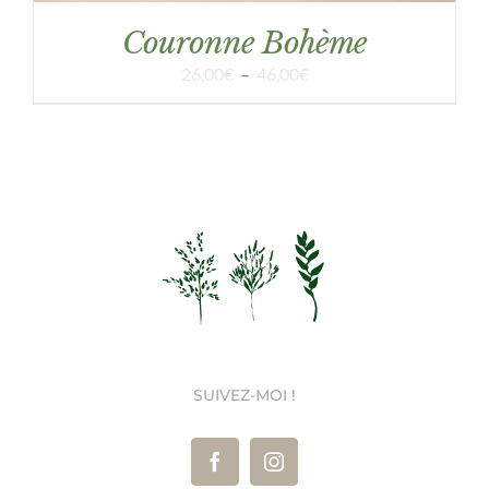
Couronne Bohème
Plage
26,00
€
–
46,00
€
de
prix :
26,00€
à
46,00€
SUIVEZ-MOI !