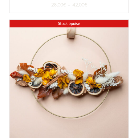
Plage
28,00
€
–
42,00
€
de
prix :
Stock épuisé
28,00€
à
42,00€
DÉTAILS