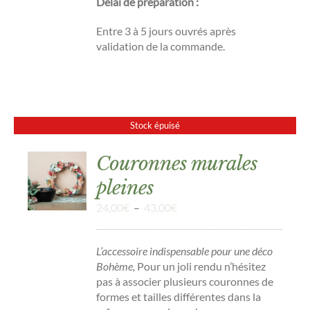
Délai de préparation
:
Entre 3 à 5 jours ouvrés après
validation de la commande.
Stock épuisé
Couronnes murales
pleines
DÉTAILS
Plage
24,00
€
–
43,00
€
de
prix :
L’accessoire indispensable pour une déco
24,00€
Bohème,
Pour un joli rendu n’hésitez
à
pas à associer plusieurs couronnes de
43,00€
formes et tailles différentes dans la