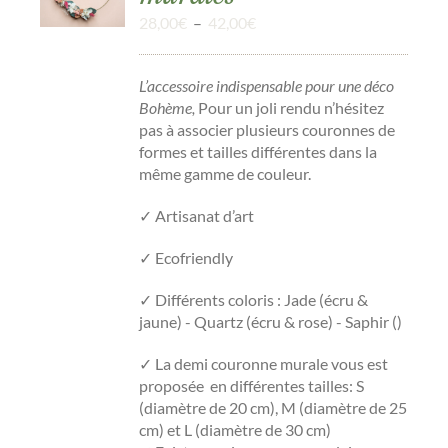
Plage
28,00
€
–
42,00
€
de
prix :
L’accessoire indispensable pour une déco
28,00€
Bohème,
Pour un joli rendu n’hésitez
à
pas à associer plusieurs couronnes de
42,00€
formes et tailles différentes dans la
même gamme de couleur.
✓ Artisanat d’art
✓ Ecofriendly
✓ Différents coloris : Jade (écru &
jaune) - Quartz (écru & rose) - Saphir ()
✓
La demi couronne murale vous est
proposée en différentes tailles: S
(diamètre de 20 cm), M (diamètre de 25
cm) et L (diamètre de 30 cm)