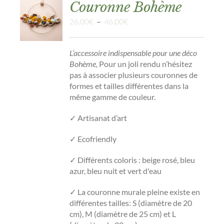
Couronne Bohème
Plage
26,00
€
–
46,00
€
DÉTAILS
de
prix :
L’accessoire indispensable pour une déco
26,00€
Bohème,
Pour un joli rendu n’hésitez
à
pas à associer plusieurs couronnes de
46,00€
formes et tailles différentes dans la
même gamme de couleur.
✓ Artisanat d’art
✓ Ecofriendly
✓ Différents coloris :
beige rosé, bleu
azur, bleu nuit et vert d'eau
✓
La couronne murale pleine existe en
différentes tailles: S (diamètre de 20
cm), M (diamètre de 25 cm) et L