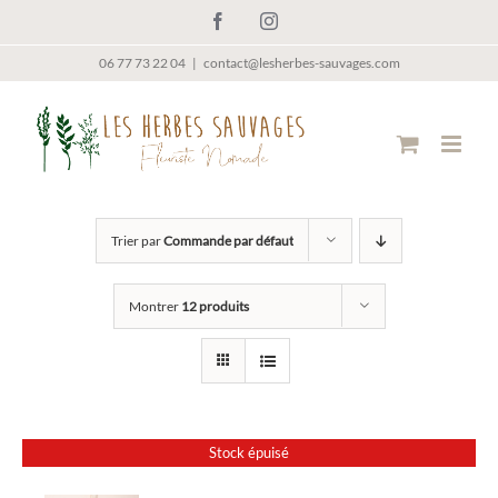
Passer
Facebook
Instagram
au
contenu
06 77 73 22 04
|
contact@lesherbes-sauvages.com
Trier par
Commande par défaut
Montrer
12 produits
Stock épuisé