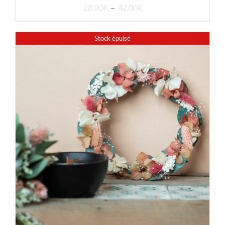
Plage
28,00
€
–
42,00
€
de
prix :
Stock épuisé
28,00€
à
42,00€
DÉTAILS