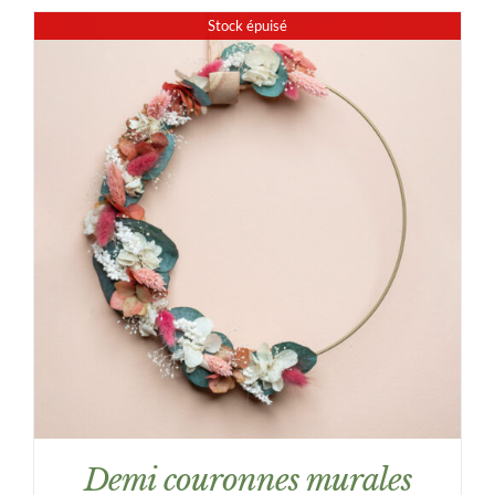
prix :
Stock épuisé
26,00€
à
46,00€
DÉTAILS
Demi couronnes murales