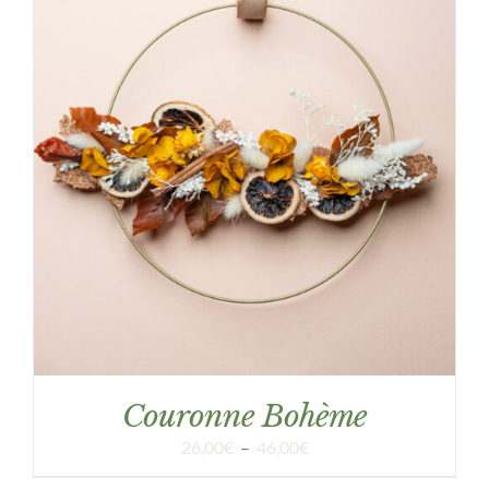
DÉTAILS
Couronne Bohème
Plage
26,00
€
–
46,00
€
de