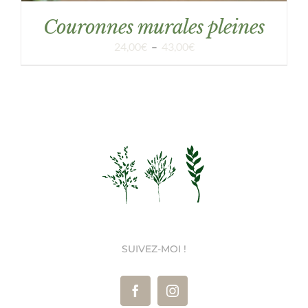
Couronnes murales pleines
Plage
24,00
€
–
43,00
€
de
prix :
24,00€
à
43,00€
SUIVEZ-MOI !