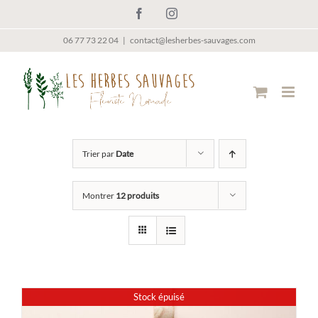
Passer
Facebook
Instagram
au
contenu
06 77 73 22 04
|
contact@lesherbes-sauvages.com
Trier par
Date
Montrer
12 produits
Stock épuisé