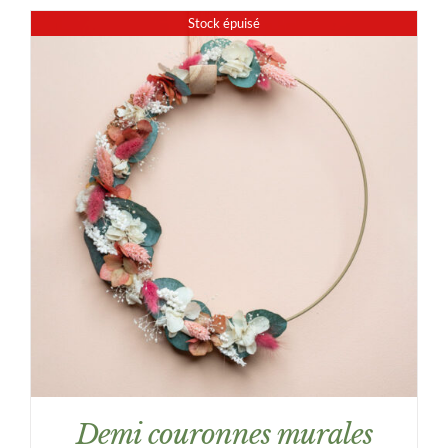
prix :
Stock épuisé
26,00€
à
46,00€
DÉTAILS
Demi couronnes murales