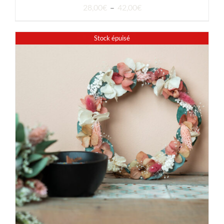
Plage
28,00
€
–
42,00
€
de
prix :
Stock épuisé
28,00€
à
42,00€
DÉTAILS