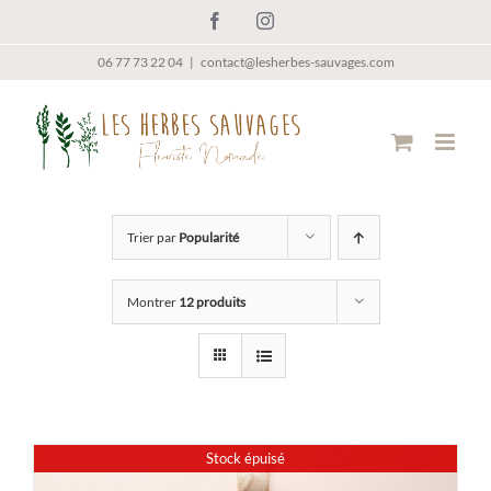
Passer
Facebook
Instagram
au
contenu
06 77 73 22 04
|
contact@lesherbes-sauvages.com
Trier par
Popularité
Montrer
12 produits
Stock épuisé