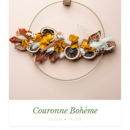
DÉTAILS
Couronne Bohème
Plage
26,00
€
–
46,00
€
de