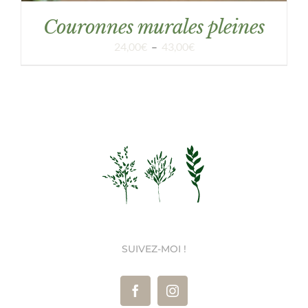
Couronnes murales pleines
Plage
24,00
€
–
43,00
€
de
prix :
24,00€
à
43,00€
SUIVEZ-MOI !