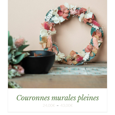
DÉTAILS
Couronnes murales pleines
Plage
24,00
€
–
43,00
€
de