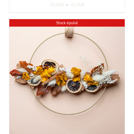
Plage
28,00
€
–
42,00
€
de
prix :
Stock épuisé
28,00€
à
42,00€
DÉTAILS