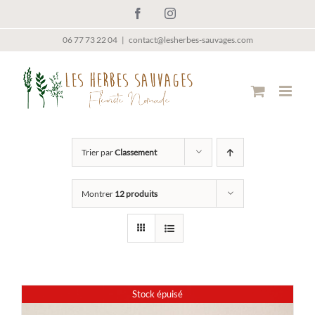
Passer
Facebook
Instagram
au
contenu
06 77 73 22 04
|
contact@lesherbes-sauvages.com
Trier par
Classement
Montrer
12 produits
Stock épuisé