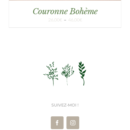
Couronne Bohème
Plage
26,00
€
–
46,00
€
de
prix :
26,00€
à
46,00€
SUIVEZ-MOI !