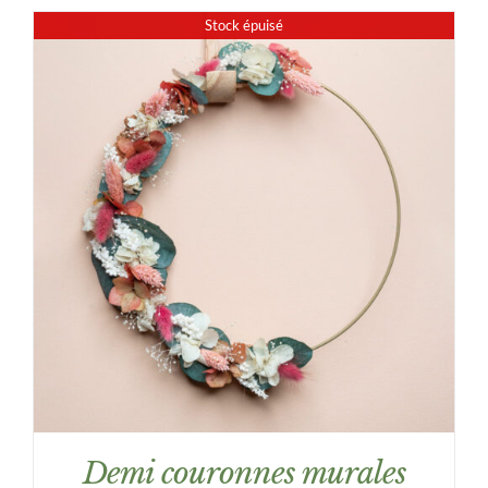
prix :
Stock épuisé
24,00€
à
43,00€
DÉTAILS
Demi couronnes murales