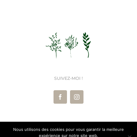
prix :
24,00€
à
43,00€
SUIVEZ-MOI !
Nous utilisons des cookies pour vous garantir la meilleure
Les Herbes Sauvages ©
2026 Tous droits réservés |
Mentions
expérience sur notre site web.