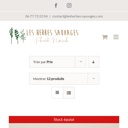
Passer
Facebook
Instagram
au
contenu
06 77 73 22 04
|
contact@lesherbes-sauvages.com
Trier par
Prix
Montrer
12 produits
Stock épuisé