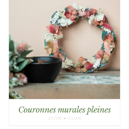
DÉTAILS
Couronnes murales pleines
Plage
24,00
€
–
43,00
€
de