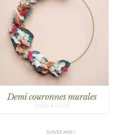
APERÇU
Demi couronnes murales
Plage
28,00
€
–
42,00
€
de
prix :
28,00€
à
SUIVEZ-MOI !