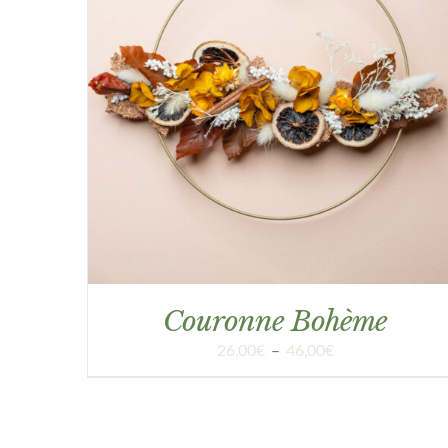
APERÇU
Couronne Bohème
Plage
26,00
€
–
46,00
€
de
prix :
26,00€
à