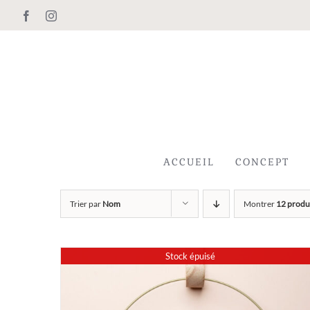
Passer
Facebook
Instagram
au
contenu
ACCUEIL
CONCEPT
Trier par
Nom
Montrer
12 produ
Stock épuisé