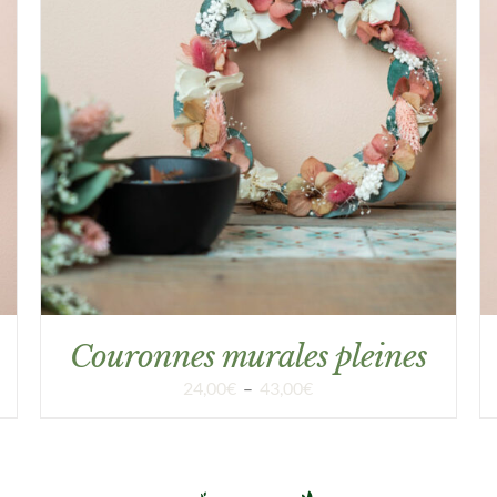
APERÇU
Couronnes murales pleines
Plage
24,00
€
–
43,00
€
de
prix :
24,00€
à