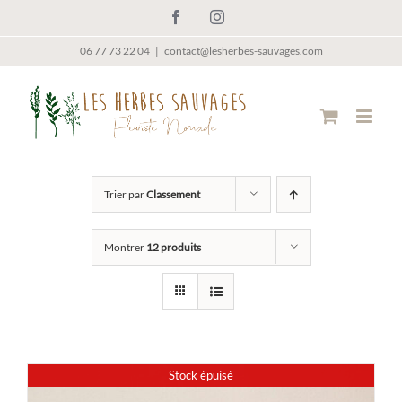
Passer
Facebook
Instagram
au
contenu
06 77 73 22 04
|
contact@lesherbes-sauvages.com
Trier par
Classement
Montrer
12 produits
Stock épuisé