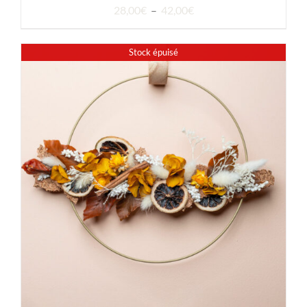
Plage
28,00
€
–
42,00
€
de
prix :
Stock épuisé
28,00€
à
42,00€
DÉTAILS