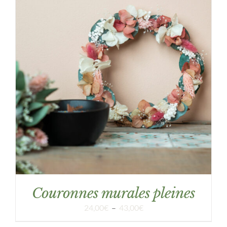
DÉTAILS
Couronnes murales pleines
Plage
24,00
€
–
43,00
€
de