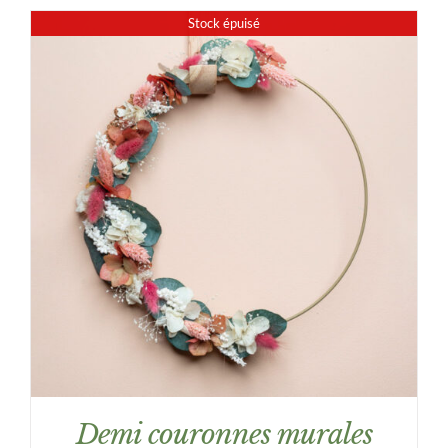
prix :
Stock épuisé
24,00€
à
43,00€
DÉTAILS
Demi couronnes murales