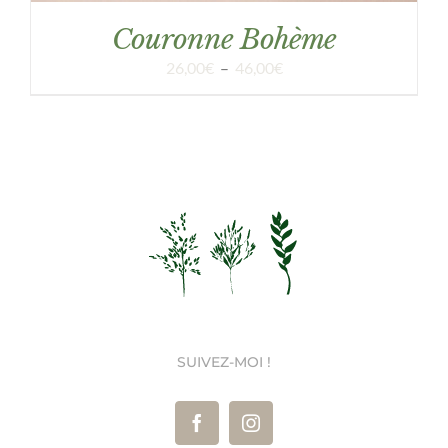
Couronne Bohème
Plage
26,00
€
–
46,00
€
de
prix :
26,00€
à
46,00€
SUIVEZ-MOI !